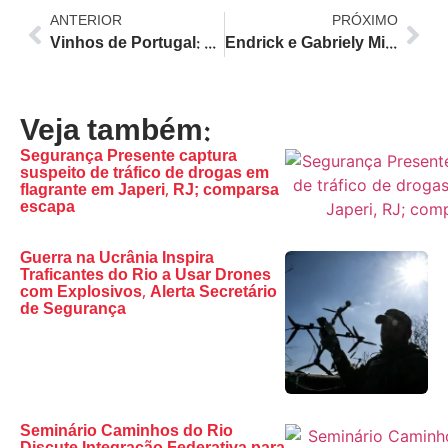
ANTERIOR
PRÓXIMO
Vinhos de Portugal: Jockey Club Brasileiro sedia megaevento com 700 rótulos e experiências gastronômicas
Endrick e Gabriely Miranda curtem almoço no Rio antes da Copa do Mundo 2026; casal espera primeiro filho
Veja também:
Segurança Presente captura
suspeito de tráfico de drogas em
flagrante em Japeri, RJ; comparsa
escapa
Guerra na Ucrânia Inspira
Traficantes do Rio a Usar Drones
com Explosivos, Alerta Secretário
de Segurança
Seminário Caminhos do Rio